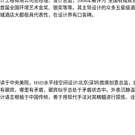
计工程有限公司总经理、设计总监，2004年被评为“全国有成就
4年首届全国环境艺术金奖、银奖等等。其主导设计的众多五星级
城酒店大都极具代表性，在设计界有口皆碑。
于中央美院，HSD水平线空间设计|北京|深圳|首席创意总监
有琚宾，哪里有矛盾，琚宾似乎总处于矛盾状态中。外表沉静温
计语言根植于中国传统，善于用现代手法对其精髓进行提炼、诠