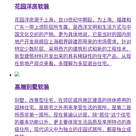
花园洋房软装
花园洋房源于上海，自19世纪中期起，为上海、福建和
广东一带上流阶层所专属，是西洋文明和生活方式与中
国文化交织的产物。更为具体地说，它是当时的国内房
地产开发商顺应上海租界辟建而带来的市场需求，针对
特定少数阶层、采用西方的建筑形式和新的工程技术、
新型建筑材料开发出来的具有稀缺性的住宅产品，从现
在房地产观点来看，多理解为多层退台住宅。
高端别墅软装
别墅，改善型住宅，在郊区或风景区建造的供休养用的
园林住宅。是居宅之外用来享受生活的居所，是第二居
所而非第一居所。现在普遍认识是，除“居住”这个住宅
的基本功能以外，更主要体现生活品质及享用特点的高
级住所，现代词义中为独立的庄园式居所，都是独立成