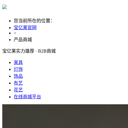
您当前所在的位置：
宝亿莱官网
>
产品商城
宝亿莱实力雄厚 · B2B商城
家具
灯饰
饰品
布艺
花艺
在线商城平台