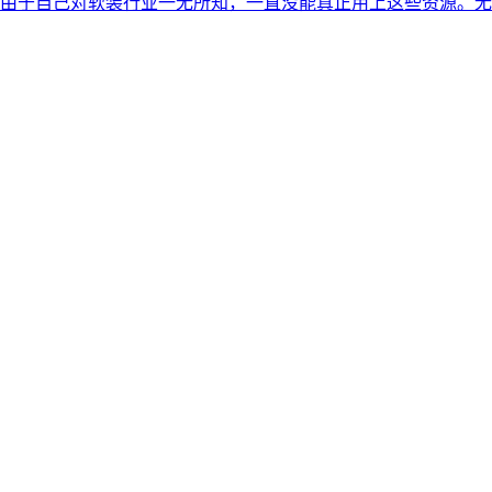
由于自己对软装行业一无所知，一直没能真正用上这些资源。无