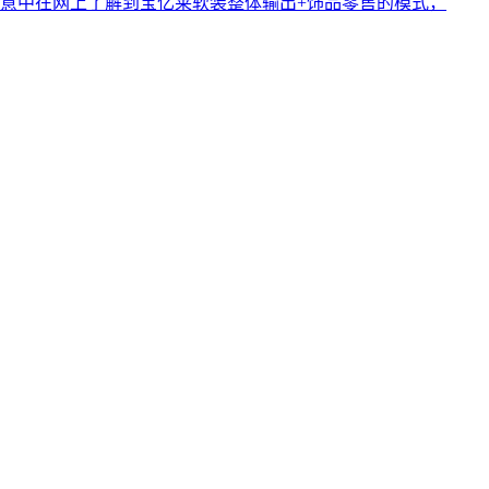
意中在网上了解到宝亿莱软装整体输出+饰品零售的模式，